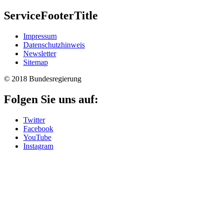
ServiceFooterTitle
Im­pres­s­um
Da­ten­schutzhinweis
Newslet­ter
Si­te­map
© 2018 Bundesregierung
Folgen Sie uns auf:
Twitter
Facebook
YouTube
Instagram