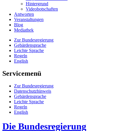
Hin­ter­grund
Vi­deo­bot­schaf­ten
Antworten
Veranstaltungen
Blog
Mediathek
Zur Bun­des­re­gie­rung
Ge­bär­den­spra­che
Leich­te Spra­che
Re­geln
English
Servicemenü
Zur Bun­des­re­gie­rung
Da­ten­schutz­hin­weis
Ge­bär­den­spra­che
Leich­te Spra­che
Re­geln
English
Die Bundesregierung