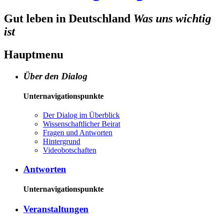
Gut leben in Deutschland
Was uns wichtig
ist
Hauptmenu
Über den Dialog
Unternavigationspunkte
Der Dia­log im Über­blick
Wis­sen­schaft­li­cher Bei­rat
Fra­gen und Ant­wor­ten
Hin­ter­grund
Vi­deo­bot­schaf­ten
Antworten
Unternavigationspunkte
Veranstaltungen