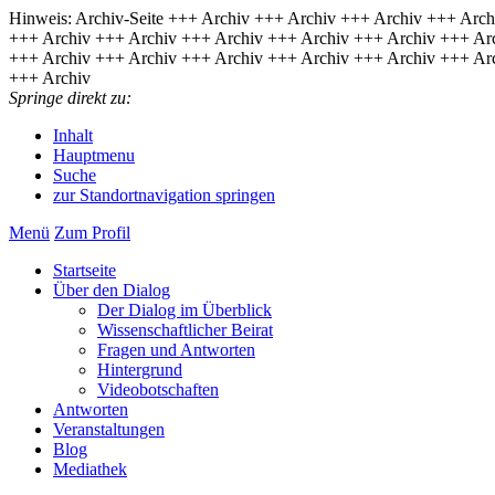
Hinweis: Archiv-Seite
+++ Archiv +++ Archiv +++ Archiv +++ Arch
+++ Archiv +++ Archiv +++ Archiv +++ Archiv +++ Archiv +++ Ar
+++ Archiv +++ Archiv +++ Archiv +++ Archiv +++ Archiv +++ Ar
+++ Archiv
Springe direkt zu:
Inhalt
Hauptmenu
Suche
zur Standortnavigation springen
Menü
Zum Pro­fil
Start­sei­te
Über den Dia­log
Der Dia­log im Über­blick
Wis­sen­schaft­li­cher Bei­rat
Fra­gen und Ant­wor­ten
Hin­ter­grund
Vi­deo­bot­schaf­ten
Antworten
Veranstaltungen
Blog
Mediathek