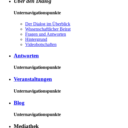
Über den Dialog
Unternavigationspunkte
Der Dia­log im Über­blick
Wis­sen­schaft­li­cher Bei­rat
Fra­gen und Ant­wor­ten
Hin­ter­grund
Vi­deo­bot­schaf­ten
Antworten
Unternavigationspunkte
Veranstaltungen
Unternavigationspunkte
Blog
Unternavigationspunkte
Mediathek