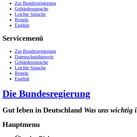
Zur Bun­des­re­gie­rung
Ge­bär­den­spra­che
Leich­te Spra­che
Re­geln
English
Servicemenü
Zur Bun­des­re­gie­rung
Da­ten­schutz­hin­weis
Ge­bär­den­spra­che
Leich­te Spra­che
Re­geln
English
Die Bundesregierung
Gut leben in Deutschland
Was uns wichtig i
Hauptmenu