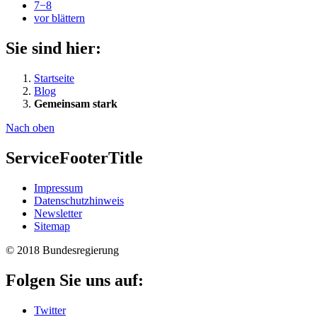
7−8
vor blättern
Sie sind hier:
Startseite
Blog
Gemeinsam stark
Nach oben
ServiceFooterTitle
Im­pres­s­um
Da­ten­schutzhinweis
Newslet­ter
Si­te­map
© 2018 Bundesregierung
Folgen Sie uns auf:
Twitter