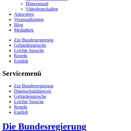
Hin­ter­grund
Vi­deo­bot­schaf­ten
Antworten
Veranstaltungen
Blog
Mediathek
Zur Bun­des­re­gie­rung
Ge­bär­den­spra­che
Leich­te Spra­che
Re­geln
English
Servicemenü
Zur Bun­des­re­gie­rung
Da­ten­schutz­hin­weis
Ge­bär­den­spra­che
Leich­te Spra­che
Re­geln
English
Die Bundesregierung