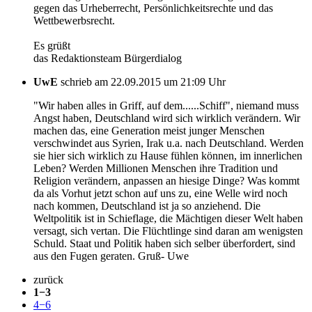
gegen das Urheberrecht, Persönlichkeitsrechte und das
Wettbewerbsrecht.
Es grüßt
das Redaktionsteam Bürgerdialog
UwE
schrieb am 22.09.2015 um 21:09 Uhr
"Wir haben alles in Griff, auf dem......Schiff", niemand muss
Angst haben, Deutschland wird sich wirklich verändern. Wir
machen das, eine Generation meist junger Menschen
verschwindet aus Syrien, Irak u.a. nach Deutschland. Werden
sie hier sich wirklich zu Hause fühlen können, im innerlichen
Leben? Werden Millionen Menschen ihre Tradition und
Religion verändern, anpassen an hiesige Dinge? Was kommt
da als Vorhut jetzt schon auf uns zu, eine Welle wird noch
nach kommen, Deutschland ist ja so anziehend. Die
Weltpolitik ist in Schieflage, die Mächtigen dieser Welt haben
versagt, sich vertan. Die Flüchtlinge sind daran am wenigsten
Schuld. Staat und Politik haben sich selber überfordert, sind
aus den Fugen geraten. Gruß- Uwe
zurück
1−3
4−6