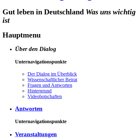
Gut leben in Deutschland
Was uns wichtig
ist
Hauptmenu
Über den Dialog
Unternavigationspunkte
Der Dia­log im Über­blick
Wis­sen­schaft­li­cher Bei­rat
Fra­gen und Ant­wor­ten
Hin­ter­grund
Vi­deo­bot­schaf­ten
Antworten
Unternavigationspunkte
Veranstaltungen