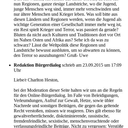
nun Regionen, ganze riesige Landstriche, wo die Jugend,
junge Menschen weg sind, immer mehr verschwinden und
nur ältere Menschen und Krieger leben. Was soll bitte aus
diesen Ländern und Regionen werden, wenn die Jugend als
wichtige Generation einer Gesellschaft immer mehr weg ist,
ein Rest spielt Krieger und Terror, was passiert da gerade?
Bluten da nicht auch Kulturen und Traditionen dort vor Ort
im Nahen Osten und Afrika aus? Sehe ich da was zu
schwarz? Lässt die Weltpolitik diese Regionen und
Landstriche bewusst ausbluten, um so abwarten zu können,
den Terror so auszuhungern? Gruß- Uwe
Redaktion Bürgerdialog
schrieb am 23.09.2015 um 17:09
Uhr
Liebe/r Charlton Heston,
bei der Moderation dieser Seite halten wir uns an die Regeln
für den Online-Bürgerdialog. Im Falle von Beleidigungen,
Verleumdungen, Aufruf zur Gewalt, Hetze, sowie übler
Nachrede und sonstigen Beiträgen, die gegen das geltende
Recht verstoßen, müssen wir reagieren. Dies gilt ebenso für
gewaltverherrlichende, diskriminierende, rassistische,
fremdenfeindliche, sexistische, menschenverachtende oder
verfassungsfeindliche Beiträge. Nicht zu vergessen: Verstöße