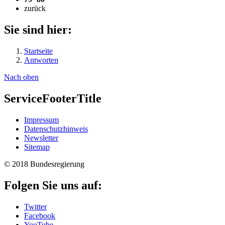
zurück
Sie sind hier:
Startseite
Antworten
Nach oben
ServiceFooterTitle
Im­pres­s­um
Da­ten­schutzhinweis
Newslet­ter
Si­te­map
© 2018 Bundesregierung
Folgen Sie uns auf:
Twitter
Facebook
YouTube