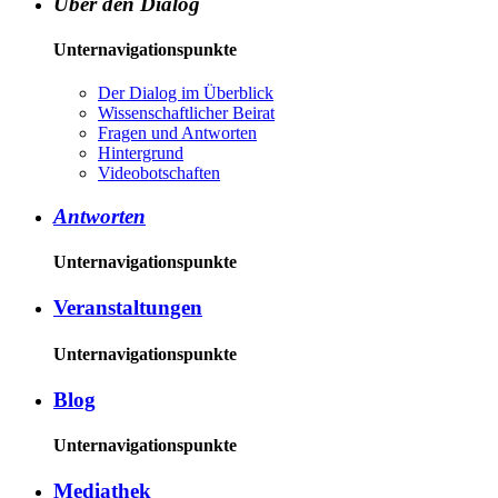
Über den Dialog
Unternavigationspunkte
Der Dia­log im Über­blick
Wis­sen­schaft­li­cher Bei­rat
Fra­gen und Ant­wor­ten
Hin­ter­grund
Vi­deo­bot­schaf­ten
Antworten
Unternavigationspunkte
Veranstaltungen
Unternavigationspunkte
Blog
Unternavigationspunkte
Mediathek