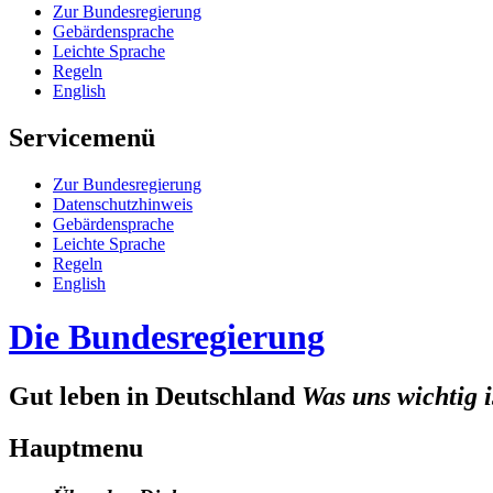
Zur Bun­des­re­gie­rung
Ge­bär­den­spra­che
Leich­te Spra­che
Re­geln
English
Servicemenü
Zur Bun­des­re­gie­rung
Da­ten­schutz­hin­weis
Ge­bär­den­spra­che
Leich­te Spra­che
Re­geln
English
Die Bundesregierung
Gut leben in Deutschland
Was uns wichtig i
Hauptmenu