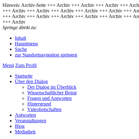
Hinweis: Archiv-Seite
+++ Archiv +++ Archiv +++ Archiv +++ Arch
+++ Archiv +++ Archiv +++ Archiv +++ Archiv +++ Archiv +++ Ar
+++ Archiv +++ Archiv +++ Archiv +++ Archiv +++ Archiv +++ Ar
+++ Archiv
Springe direkt zu:
Inhalt
Hauptmenu
Suche
zur Standortnavigation springen
Menü
Zum Pro­fil
Start­sei­te
Über den Dia­log
Der Dia­log im Über­blick
Wis­sen­schaft­li­cher Bei­rat
Fra­gen und Ant­wor­ten
Hin­ter­grund
Vi­deo­bot­schaf­ten
Antworten
Veranstaltungen
Blog
Mediathek