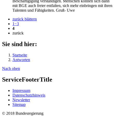
Beschäftigigung verständigen. Menschen können sich dann
mit BGE auch freier entfalten, sich mehr einbringen mit ihren
Talenten und Fähigkeiten. Gruß- Uwe
zurück blättern
1−3
4
zurück
Sie sind hier:
Startseite
Antworten
Nach oben
ServiceFooterTitle
Im­pres­s­um
Da­ten­schutzhinweis
Newslet­ter
Si­te­map
© 2018 Bundesregierung