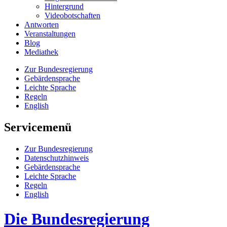
Hin­ter­grund
Vi­deo­bot­schaf­ten
Antworten
Veranstaltungen
Blog
Mediathek
Zur Bun­des­re­gie­rung
Ge­bär­den­spra­che
Leich­te Spra­che
Re­geln
English
Servicemenü
Zur Bun­des­re­gie­rung
Da­ten­schutz­hin­weis
Ge­bär­den­spra­che
Leich­te Spra­che
Re­geln
English
Die Bundesregierung