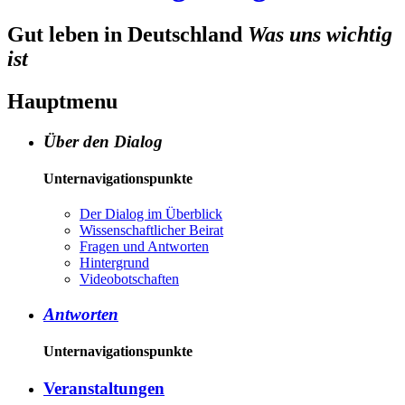
Gut leben in Deutschland
Was uns wichtig
ist
Hauptmenu
Über den Dialog
Unternavigationspunkte
Der Dia­log im Über­blick
Wis­sen­schaft­li­cher Bei­rat
Fra­gen und Ant­wor­ten
Hin­ter­grund
Vi­deo­bot­schaf­ten
Antworten
Unternavigationspunkte
Veranstaltungen